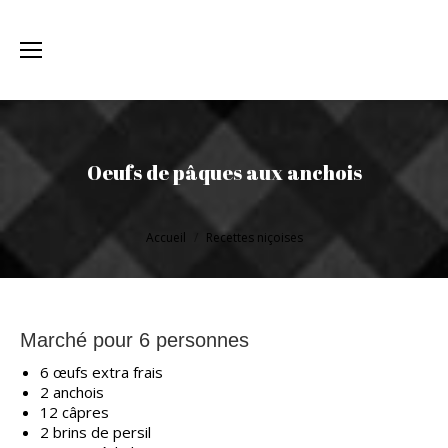
Oeufs de pâques aux anchois
Vous êtes ici :
Accueil
Recettes niçoises
Marché pour 6 personnes
6 œufs extra frais
2 anchois
12 câpres
2 brins de persil