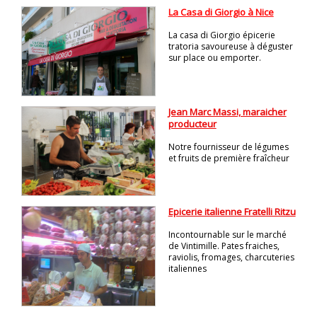
La Casa di Giorgio à Nice
La casa di Giorgio épicerie
tratoria savoureuse à déguster
sur place ou emporter.
Jean Marc Massi, maraicher
producteur
Notre fournisseur de légumes
et fruits de première fraîcheur
Epicerie italienne Fratelli Ritzu
Incontournable sur le marché
de Vintimille. Pates fraiches,
raviolis, fromages, charcuteries
italiennes