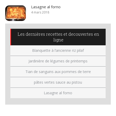
Lasagne al forno
4 mars 2018
Les dernières recettes et decouvertes en
ligne
Blanquette à l’ancienne riz pilaf
Jardinière de légumes de printemps
Tian de sanguins aux pommes de terre
pâtes vertes sauce au pistou
Lasagne al forno