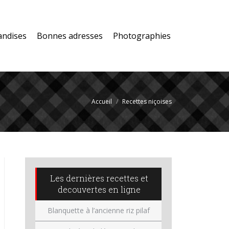
andises
Bonnes adresses
Photographies
Accueil
Recettes niçoises
Les dernières recettes et
decouvertes en ligne
Blanquette à l’ancienne riz pilaf