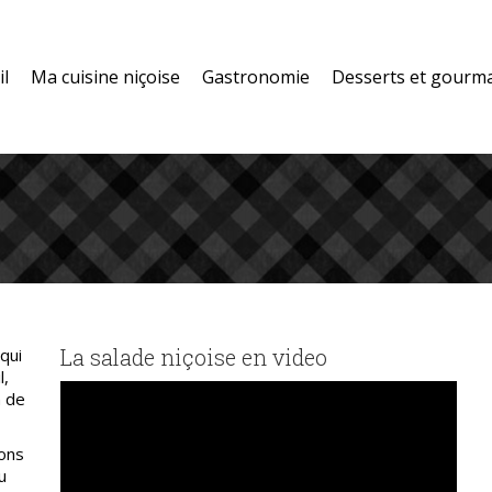
il
Ma cuisine niçoise
Gastronomie
Desserts et gourm
Vous êtes ici :
La salade niçoise en video
qui
l,
n de
vons
u