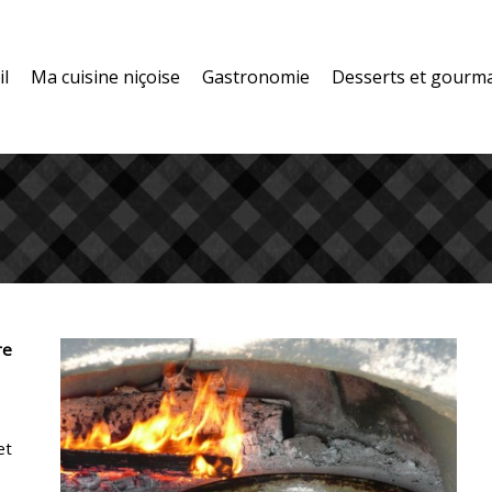
il
Ma cuisine niçoise
Gastronomie
Desserts et gourm
Vous êtes ici :
re
et