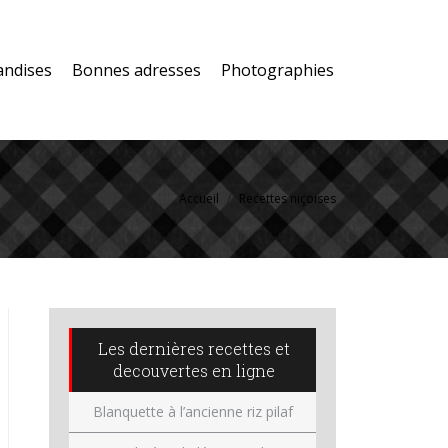
andises
Bonnes adresses
Photographies
Accueil
Recettes niçoises
Les dernières recettes et
decouvertes en ligne
Blanquette à l’ancienne riz pilaf