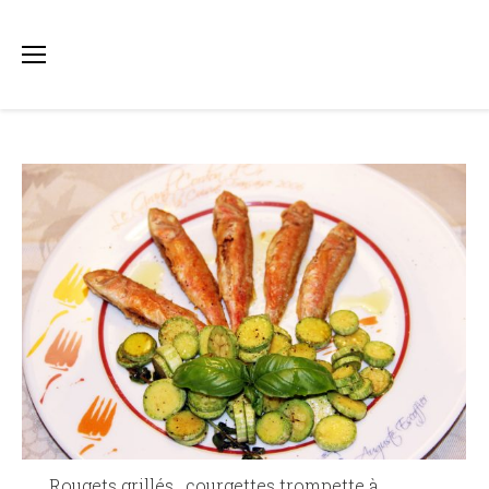
Rougets grillés , courgettes trompette à