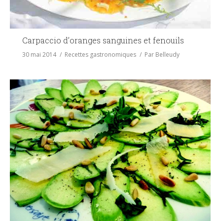
Carpaccio d’oranges sanguines et fenouils
30 mai 2014
Recettes gastronomiques
Par
Belleudy