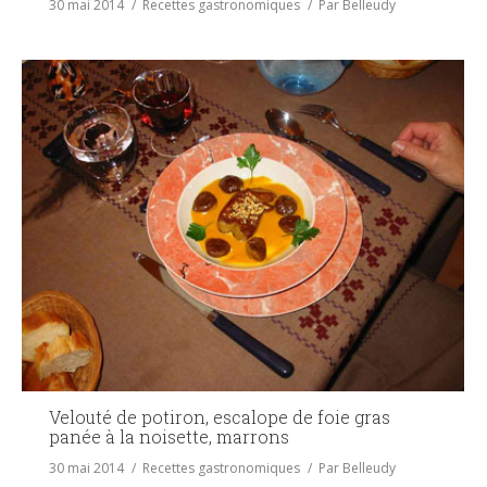
30 mai 2014
Recettes gastronomiques
Par
Belleudy
Velouté de potiron, escalope de foie gras
panée à la noisette, marrons
30 mai 2014
Recettes gastronomiques
Par
Belleudy