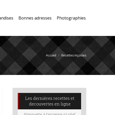
andises
Bonnes adresses
Photographies
Accueil
Recettes niçoises
Les dernières recettes et
decouvertes en ligne
Blanquette à l’ancienne riz pilaf