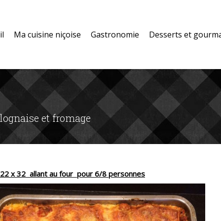
il
Ma cuisine niçoise
Gastronomie
Desserts et gourm
Vous êtes ici :
olognaise et fromage
 22 x 32 allant au four pour 6/8 personnes