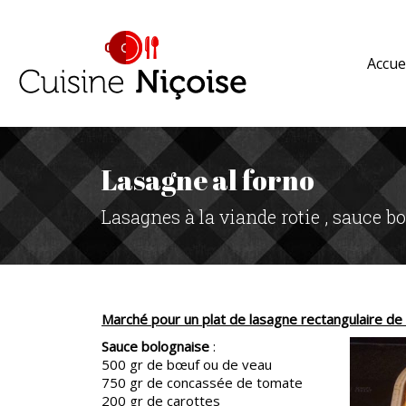
Accue
Lasagne al forno
Lasagnes à la viande rotie , sauce b
Marché pour un plat de lasagne rectangulaire de
Sauce bolognaise
:
500 gr de bœuf ou de veau
750 gr de concassée de tomate
200 gr de carottes