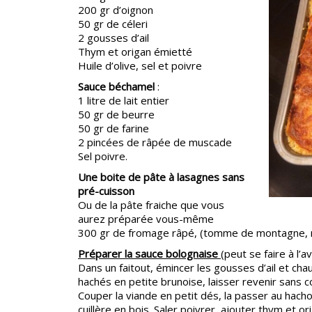
200 gr d’oignon
50 gr de céleri
2 gousses d’ail
Thym et origan émietté
Huile d’olive, sel et poivre
Sauce béchamel
:
1 litre de lait entier
50 gr de beurre
50 gr de farine
2 pincées de râpée de muscade
Sel poivre.
Une boite de pâte à lasagnes sans
pré-cuisson
Ou de la pâte fraiche que vous
aurez préparée vous-même
300 gr de fromage râpé, (tomme de montagne, m
Préparer la sauce bolognaise
(peut se faire à l’a
Dans un faitout, émincer les gousses d’ail et chau
hachés en petite brunoise, laisser revenir sans co
Couper la viande en petit dés, la passer au hach
cuillère en bois. Saler poivrer, ajouter thym et o