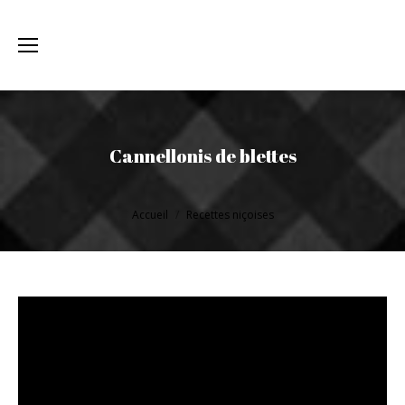
Cannellonis de blettes
Vous êtes ici :
Accueil
Recettes niçoises