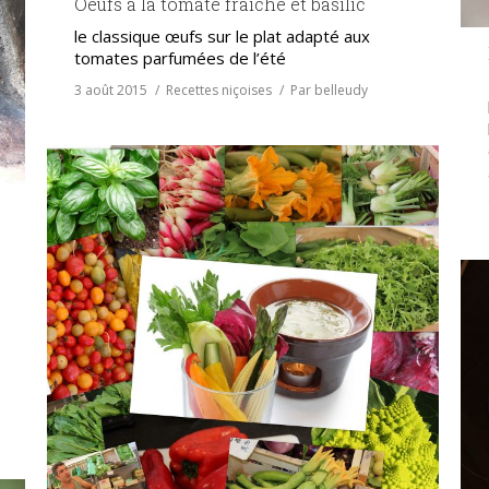
Oeufs à la tomate fraiche et basilic
le classique œufs sur le plat adapté aux
tomates parfumées de l’été
3 août 2015
Recettes niçoises
Par
belleudy