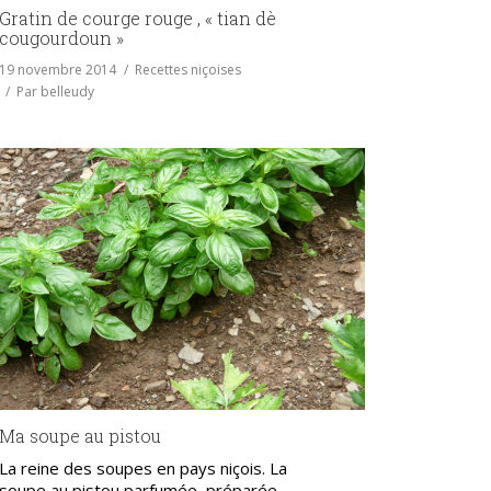
Gratin de courge rouge , « tian dè
cougourdoun »
19 novembre 2014
Recettes niçoises
Par
belleudy
Ma soupe au pistou
La reine des soupes en pays niçois. La
soupe au pistou parfumée, préparée