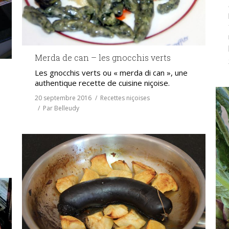
Merda de can – les gnocchis verts
Les gnocchis verts ou « merda di can », une
authentique recette de cuisine niçoise.
20 septembre 2016
Recettes niçoises
Par
Belleudy