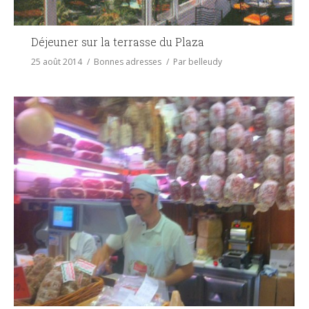
Déjeuner sur la terrasse du Plaza
25 août 2014
Bonnes adresses
Par
belleudy