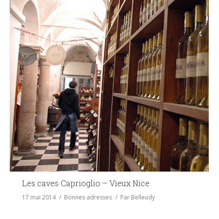
Les caves Caprioglio – Vieux Nice
17 mai 2014
Bonnes adresses
Par
Belleudy